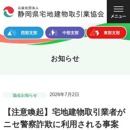
大
中
小
文字サイズ
西部支部
中部支部
東部支部
お知らせ
2026年7月2日
協会お知らせ
【注意喚起】宅地建物取引業者が
ニセ警察詐欺に利用される事案