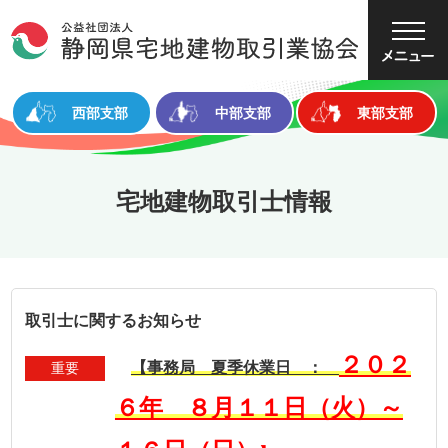
大
中
小
文字サイズ
西部支部
中部支部
東部支部
宅地建物取引士情報
取引士に関するお知らせ
２０２
【事務局 夏季休業日 ：
重要
６年 ８月１１日（火）～