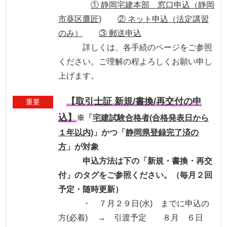
① 静岡宅建本部 窓口申込（静岡
市葵区鷹匠)
② ネット申込（法定講習
のみ）
③ 郵送申込
詳しくは、各手続のページをご参照
ください。ご理解の程よろしくお願い申し
上げます。
【取引士証 新規/書換/再交付の申
重要
込】
※「
宅建試験合格者(合格発表日から
１年以内)
」かつ「
静岡県登録完了済の
方
」が対象
申込方法は下の「新規・書換・再交
付」のタグをご参照ください。（毎月２回
予定・随時更新）
・ ７月２９日(水) までに申込の
方(必着) → 引渡予定 ８月 ６日