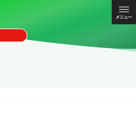
大
中
小
文字サイズ