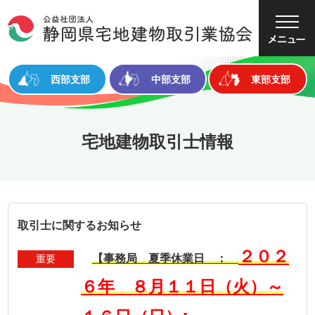
大
中
小
文字サイズ
西部支部
中部支部
東部支部
宅地建物取引士情報
取引士に関するお知らせ
２０２
【事務局 夏季休業日 ：
重要
６年 ８月１１日（火）～