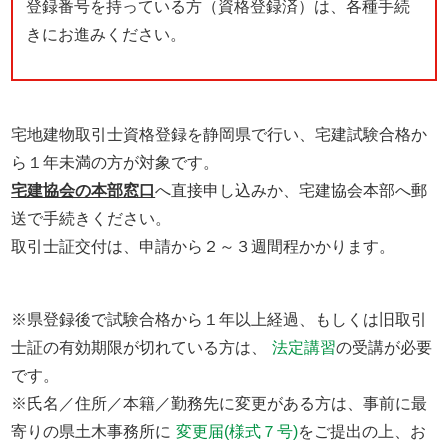
登録番号を持っている方（資格登録済）は、各種手続
きにお進みください。
宅地建物取引士資格登録を静岡県で行い、宅建試験合格か
ら１年未満の方が対象です。
宅建協会の本部窓口
へ直接申し込みか、宅建協会本部へ郵
送で手続きください。
取引士証交付は、申請から２～３週間程かかります。
※県登録後で試験合格から１年以上経過、もしくは旧取引
士証の有効期限が切れている方は、
法定講習
の受講が必要
です。
※氏名／住所／本籍／勤務先に変更がある方は、事前に最
寄りの県土木事務所に
変更届(様式７号)
をご提出の上、お