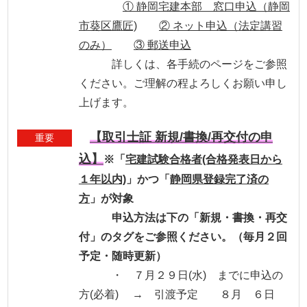
① 静岡宅建本部 窓口申込（静岡
市葵区鷹匠)
② ネット申込（法定講習
のみ）
③ 郵送申込
詳しくは、各手続のページをご参照
ください。ご理解の程よろしくお願い申し
上げます。
【取引士証 新規/書換/再交付の申
重要
込】
※「
宅建試験合格者(合格発表日から
１年以内)
」かつ「
静岡県登録完了済の
方
」が対象
申込方法は下の「新規・書換・再交
付」のタグをご参照ください。（毎月２回
予定・随時更新）
・ ７月２９日(水) までに申込の
方(必着) → 引渡予定 ８月 ６日