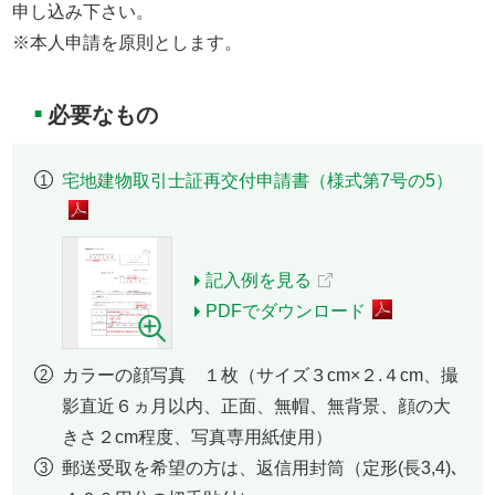
申し込み下さい。
※本人申請を原則とします。
必要なもの
■
宅地建物取引士証再交付申請書（様式第7号の5）
記入例を見る
PDFでダウンロード
カラーの顔写真 １枚（サイズ３cm×２.４cm、撮
影直近６ヵ月以内、正面、無帽、無背景、顔の大
きさ２cm程度、写真専用紙使用）
郵送受取を希望の方は、返信用封筒（定形(長3,4)､