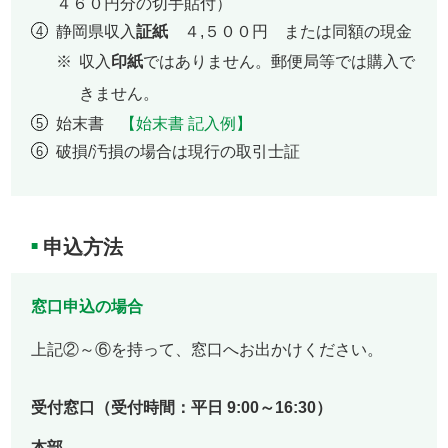
４６０円分の切手貼付）
静岡県収入
証紙
４,５００円 または同額の現金
収入
印紙
ではありません。郵便局等では購入で
きません。
始末書
【始末書 記入例】
破損/汚損の場合は現行の取引士証
申込方法
■
窓口申込の場合
上記②～⑥を持って、窓口へお出かけください。
受付窓口
（受付時間：平日 9:00～16:30）
本部