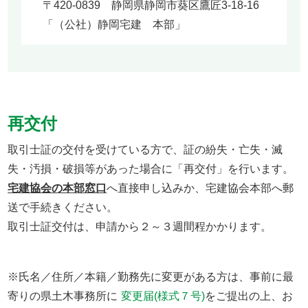
〒420-0839 静岡県静岡市葵区鷹匠3-18-16
「（公社）静岡宅建 本部」
再交付
取引士証の交付を受けている方で、証の紛失・亡失・滅
失・汚損・破損等があった場合に「再交付」を行います。
宅建協会の本部窓口
へ直接申し込みか、宅建協会本部へ郵
送で手続きください。
取引士証交付は、申請から２～３週間程かかります。
※氏名／住所／本籍／勤務先に変更がある方は、事前に最
寄りの県土木事務所に
変更届(様式７号)
をご提出の上、お