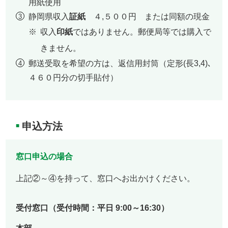
用紙使用
静岡県収入
証紙
４,５００円 または同額の現金
収入
印紙
ではありません。郵便局等では購入で
きません。
郵送受取を希望の方は、返信用封筒（定形(長3,4)､
４６０円分の切手貼付）
申込方法
■
窓口申込の場合
上記②～④を持って、窓口へお出かけください。
受付窓口
（受付時間：平日 9:00～16:30）