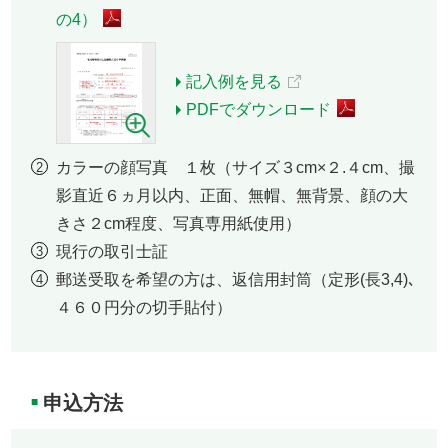
の4）
記入例を見る
PDFでダウンロード
カラーの顔写真 １枚（サイズ３cm×２.４cm、撮
影直近６ヵ月以内、正面、無帽、無背景、顔の大
きさ２cm程度、写真専用紙使用）
現行の取引士証
郵送受取を希望の方は、返信用封筒（定形(長3,4)､
４６０円分の切手貼付）
申込方法
■