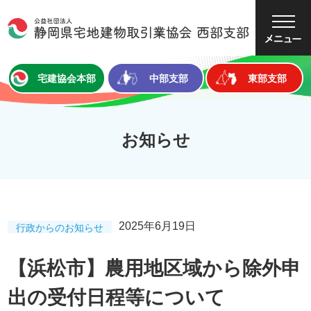
大
中
小
文字サイズ
宅建協会本部
中部支部
東部支部
お知らせ
2025年6月19日
行政からのお知らせ
【浜松市】農用地区域から除外申
出の受付日程等について