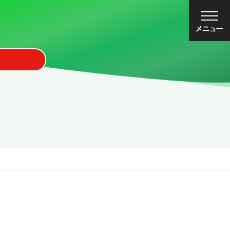
大
中
小
文字サイズ