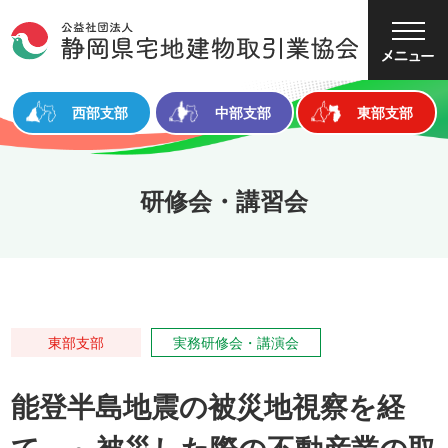
大
中
小
文字サイズ
西部支部
中部支部
東部支部
研修会・講習会
東部支部
実務研修会・講演会
能登半島地震の被災地視察を経